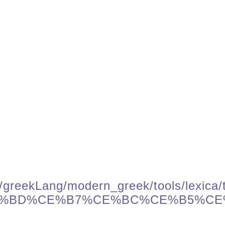
/greekLang/modern_greek/tools/lexica/tr
E%BD%CE%B7%CE%BC%CE%B5%CE