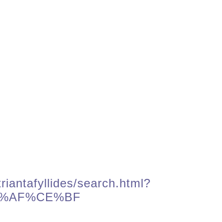
iantafyllides/search.html?
%AF%CE%BF