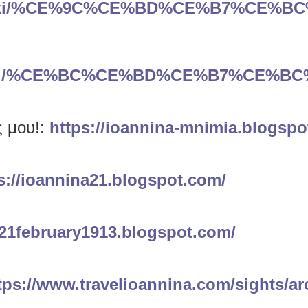
.org/wiki/%CE%9C%CE%BD%CE%B7%C
.org/wiki/%CE%BC%CE%BD%CE%B7%C
ς μου!:
https://ioannina-mnimia.blogsp
s://ioannina21.blogspot.com/
/21february1913.blogspot.com/
tps://www.travelioannina.com/sights/arc