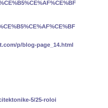
E%BC%CE%B5%CE%AF%CE%BF
E%BC%CE%B5%CE%AF%CE%BF
ot.com/p/blog-page_14.html
itektonike-5/25-roloi