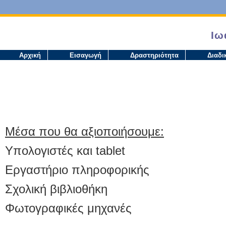
Το
στοιχείο
Ιω
που
ζητήσατε
Αρχική
Εισαγωγή
Δραστηριότητα
Διαδι
δεν
μπορεί
να
προβληθεί
Μέσα που θα αξιοποιήσουμε:
Υπολογιστές και
tablet
Εργαστήριο πληροφορικής
Σχολική βιβλιοθήκη
Φωτογραφικές μηχανές